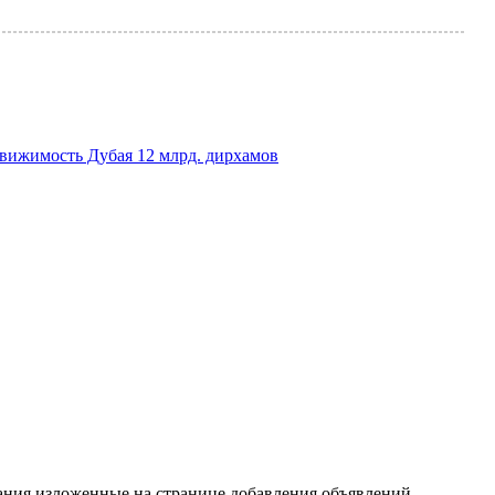
движимость Дубая 12 млрд. дирхамов
ания изложенные на странице добавления объявлений.