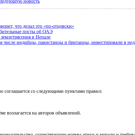
следующую новость
ворит, что делал это «по-отцовски»
орбительные посты об ОАЭ
е землетрясения в Непале
том числе индийцы, пакистанцы и британцы, инвестировали в не
но соглашается со следующими пунктами правил:
ме возлагается на авторов объявлений.
законодательство, существующие нормы этики и морали и требов