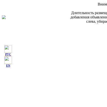
Внима
Длительность размеще
добавления объявлени
слева, убир
РУС
EN