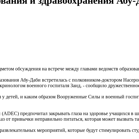
ования и здравоохранения Абу
метом обсуждения на встрече между главами ведомств образован
азования Абу-Даби встретилась с полковником-доктором Насеро
ринологом военного госпиталя Заид, - сообщило дружественное и
 у детей, и каким образом Вооруженные Силы и военный госпит
и (ADEC) предпочитал закрывать глаза на здоровье учащихся в ш
аз от привычки неправильно питаться, которая может вызвать та
 развлекательных мероприятий, которые будут стимулировать ст